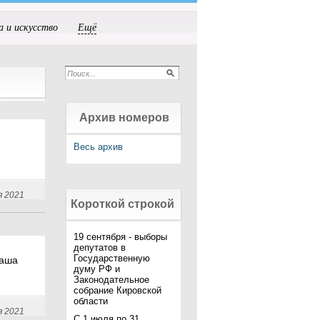
а и искусство
Ещё
Архив номеров
Весь архив
я 2021
Короткой строкой
19 сентября - выборы
депутатов в
Государственную
Наша
думу РФ и
Законодательное
собрание Кировской
области
я 2021
С 1 июля по 31