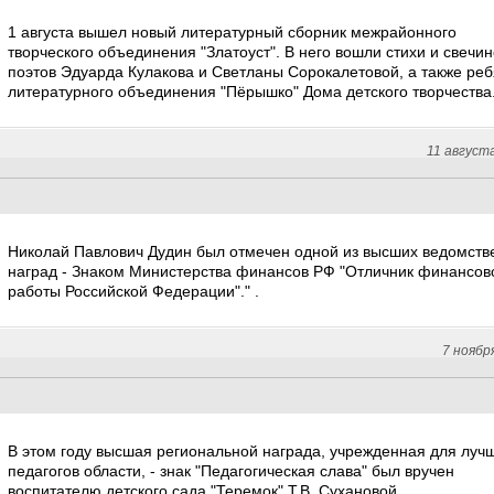
1 августа вышел новый литературный сборник межрайонного
творческого объединения "Златоуст". В него вошли стихи и свечин
поэтов Эдуарда Кулакова и Светланы Сорокалетовой, а также реб
литературного объединения "Пёрышко" Дома детского творчества
11 август
Николай Павлович Дудин был отмечен одной из высших ведомств
наград - Знаком Министерства финансов РФ "Отличник финансов
работы Российской Федерации"." .
7 ноябр
В этом году высшая региональной награда, учрежденная для луч
педагогов области, - знак "Педагогическая слава" был вручен
воспитателю детского сада "Теремок" Т.В. Сухановой.