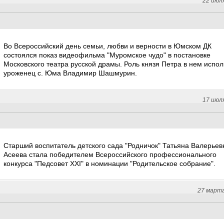
22 июл
Во Всероссийский день семьи, любви и верности в Юмском ДК
состоялся показ видеофильма "Муромское чудо" в постановке
Московского театра русской драмы. Роль князя Петра в нем испо
уроженец с. Юма Владимир Шашмурин.
17 июл
Старший воспитатель детского сада "Родничок" Татьяна Валерьев
Асеева стала победителем Всероссийского профессионального
конкурса "Педсовет XXI" в номинации "Родительское собрание".
27 март