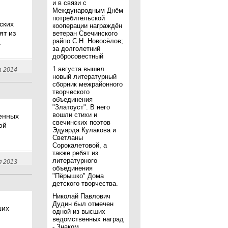
и в связи с
Международным Днём
потребительской
ских
кооперации награждён
ят из
ветеран Свечинского
райпо С.Н. Новосёлов;
.
за долголетний
добросовестный
1 августа вышел
а 2014
новый литературный
сборник межрайонного
творческого
объединения
"Златоуст". В него
вошли стихи и
енных
свечинских поэтов
ой
Эдуарда Кулакова и
Светланы
Сорокалетовой, а
также ребят из
литературного
я 2013
объединения
"Пёрышко" Дома
детского творчества.
Николай Павлович
Дудин был отмечен
ших
одной из высших
ведомственных наград
- Знаком