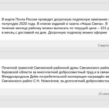
В марте Почта России проводит досрочную подписную кампанию 
полугодие 2020 года. В списке изданий и газета «Наша Свеча». В
течение месяца районку можно выписать по текущей цене – 101 
в месяц с доставкой на дом. Досрочную подписку можно оформи
5 март
Почетной грамотой Свечинской районной думы Свечинского райо
Кировской области за многолетний добросовестный труд и в связи
Международным Днём потребительской кооперации награждён в
Свечинского райпо С.Н. Новосёлов; за долголетний добросовестн
25 июн