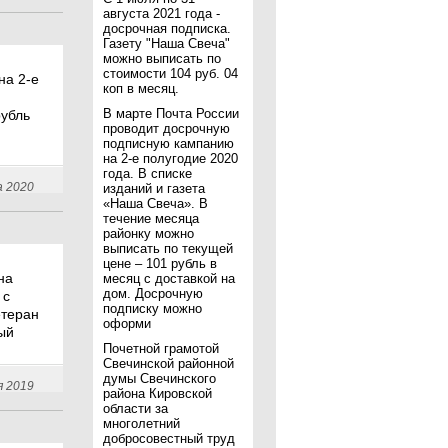
августа 2021 года -
досрочная подписка.
Газету "Наша Свеча"
можно выписать по
стоимости 104 руб. 04
на 2-е
коп в месяц.
В марте Почта России
рубль
проводит досрочную
подписную кампанию
на 2-е полугодие 2020
года. В списке
а 2020
изданий и газета
«Наша Свеча». В
течение месяца
районку можно
выписать по текущей
цене – 101 рубль в
на
месяц с доставкой на
дом. Досрочную
 с
подписку можно
етеран
оформи
ый
Почетной грамотой
Свечинской районной
думы Свечинского
я 2019
района Кировской
области за
многолетний
добросовестный труд