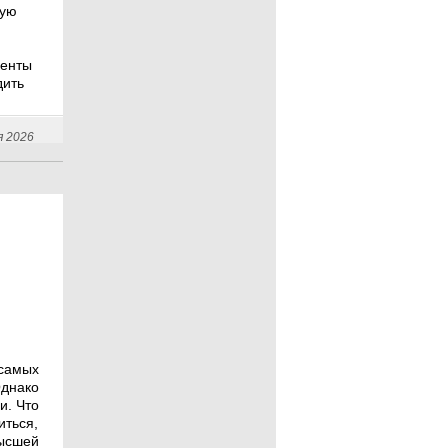
ную
менты
дить
я 2026
самых
днако
и. Что
иться,
ысшей