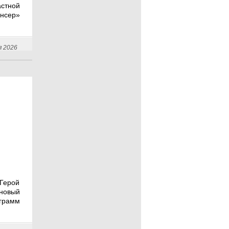
стной
нсер»
я 2026
Герой
новый
ограмм