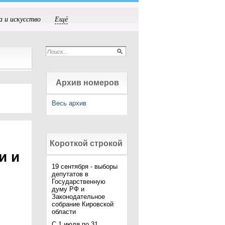
а и искусство
Ещё
Архив номеров
Весь архив
Короткой строкой
и и
19 сентября - выборы
депутатов в
Государственную
думу РФ и
Законодательное
собрание Кировской
области
С 1 июля по 31