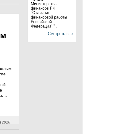
Министерства
финансов РФ
"Отличник
финансовой работы
Российской
Федерации"." .
ом
Смотреть все
яжелым
тие
ный
а
ель
я 2026