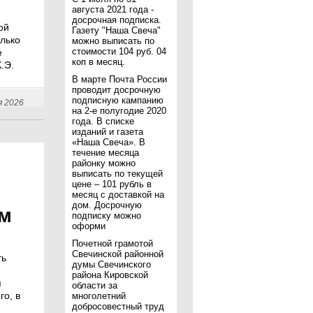
августа 2021 года -
досрочная подписка.
ой
Газету "Наша Свеча"
олько
можно выписать по
стоимости 104 руб. 04
е
коп в месяц.
.Э.
В марте Почта России
проводит досрочную
подписную кампанию
я 2026
на 2-е полугодие 2020
года. В списке
изданий и газета
«Наша Свеча». В
течение месяца
районку можно
выписать по текущей
цене – 101 рубль в
месяц с доставкой на
дом. Досрочную
м
подписку можно
оформи
Почетной грамотой
Свечинской районной
ть
думы Свечинского
района Кировской
я
области за
го, в
многолетний
добросовестный труд