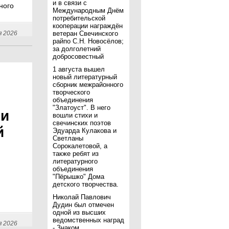
и в связи с
ного
Международным Днём
потребительской
кооперации награждён
я 2026
ветеран Свечинского
райпо С.Н. Новосёлов;
за долголетний
добросовестный
1 августа вышел
новый литературный
сборник межрайонного
творческого
объединения
"Златоуст". В него
 и
вошли стихи и
свечинских поэтов
й
Эдуарда Кулакова и
Светланы
Сорокалетовой, а
также ребят из
литературного
объединения
"Пёрышко" Дома
детского творчества.
Николай Павлович
Дудин был отмечен
одной из высших
ведомственных наград
я 2026
- Знаком