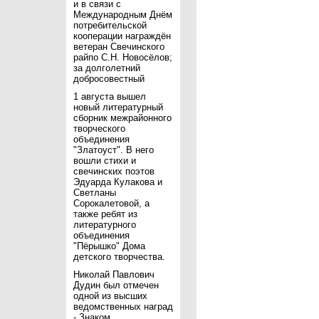
и в связи с
Международным Днём
потребительской
кооперации награждён
ветеран Свечинского
райпо С.Н. Новосёлов;
за долголетний
добросовестный
1 августа вышел
новый литературный
сборник межрайонного
творческого
объединения
"Златоуст". В него
вошли стихи и
свечинских поэтов
Эдуарда Кулакова и
Светланы
Сорокалетовой, а
также ребят из
литературного
объединения
"Пёрышко" Дома
детского творчества.
Николай Павлович
Дудин был отмечен
одной из высших
ведомственных наград
- Знаком