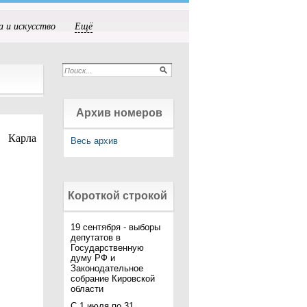
а и искусство
Ещё
Архив номеров
а Карла
Весь архив
Короткой строкой
19 сентября - выборы
депутатов в
Государственную
думу РФ и
Законодательное
собрание Кировской
области
С 1 июля по 31