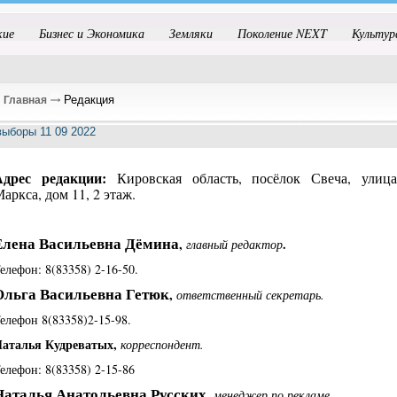
кие
Бизнес и Экономика
Земляки
Поколение NEXT
Культур
Редакция
Главная
Адрес редакции:
Кировская область, посёлок Свеча, улиц
аркса, дом 11, 2 этаж.
Елена Васильевна Дёмина
,
.
главный редактор
елефон: 8(83358) 2-16-50.
Ольга Васильевна Гетюк
,
ответственный секретарь.
елефон 8(83358)2-15-98.
аталья Кудреватых
,
корреспондент.
елефон: 8(83358) 2-15-86
Наталья Анатольевна Русских
,
менеджер по рекламе.