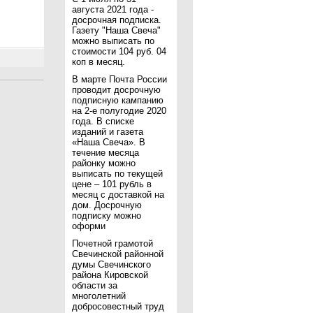
августа 2021 года -
досрочная подписка.
Газету "Наша Свеча"
можно выписать по
стоимости 104 руб. 04
коп в месяц.
В марте Почта России
проводит досрочную
подписную кампанию
на 2-е полугодие 2020
года. В списке
изданий и газета
«Наша Свеча». В
течение месяца
районку можно
выписать по текущей
цене – 101 рубль в
месяц с доставкой на
дом. Досрочную
подписку можно
оформи
Почетной грамотой
Свечинской районной
думы Свечинского
района Кировской
области за
многолетний
добросовестный труд