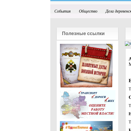
События
Общество
Дела деревенс
Полезные ссылки
М
Т
Т
Н
Т