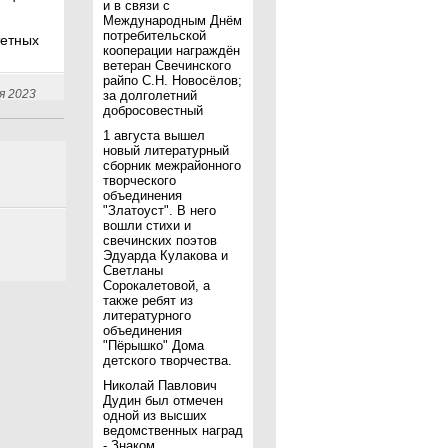
и в связи с
Международным Днём
потребительской
етных
кооперации награждён
ветеран Свечинского
райпо С.Н. Новосёлов;
я 2023
за долголетний
добросовестный
1 августа вышел
новый литературный
сборник межрайонного
творческого
объединения
"Златоуст". В него
вошли стихи и
свечинских поэтов
Эдуарда Кулакова и
Светланы
Сорокалетовой, а
также ребят из
литературного
объединения
"Пёрышко" Дома
детского творчества.
Николай Павлович
Дудин был отмечен
одной из высших
ведомственных наград
- Знаком