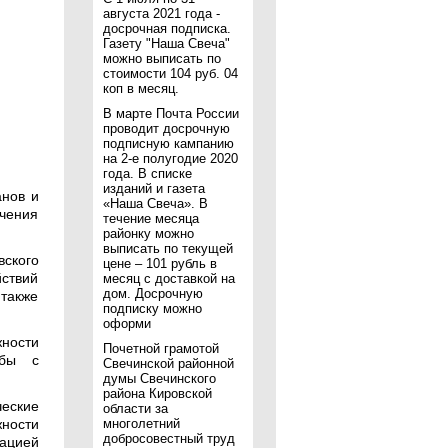
августа 2021 года -
досрочная подписка.
Газету "Наша Свеча"
можно выписать по
стоимости 104 руб. 04
коп в месяц.
В марте Почта России
проводит досрочную
подписную кампанию
на 2-е полугодие 2020
года. В списке
изданий и газета
нов и
«Наша Свеча». В
чения
течение месяца
районку можно
выписать по текущей
ского
цене – 101 рубль в
ствий
месяц с доставкой на
дом. Досрочную
 также
подписку можно
оформи
ности
Почетной грамотой
ьбы с
Свечинской районной
думы Свечинского
района Кировской
еские
области за
ности
многолетний
добросовестный труд
ацией