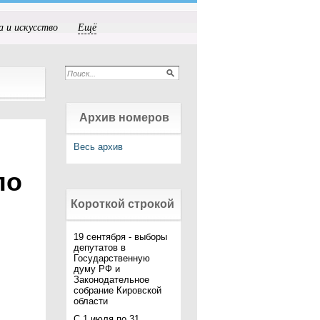
а и искусство
Ещё
Архив номеров
Весь архив
по
Короткой строкой
19 сентября - выборы
депутатов в
Государственную
думу РФ и
Законодательное
собрание Кировской
области
С 1 июля по 31