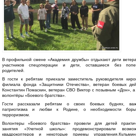
В профильной смене «Академия дружбы» отдыхают дети ветера
участников спецоперации и дети, оставшиеся без попе
родителей.
В гости к ребятам приехали заместитель руководителя киров
филиала фонда «Защитники Отечества», ветеран боевых дей
Константин Помаскин, ветеран СВО Виктор с позывным «Дон», а
волонтёры «Боевого братства».
Гости рассказали ребятам о своих боевых буднях, важ
патриотизма и любви к Родине, о необходимости бор
терроризмом.
Волонтеры «Боевого братства» провели для детей практич
занятия «Улетной школы»: продемонстрировали возмож
квадрокоптеров и некоторые приемы управления.Кульмин