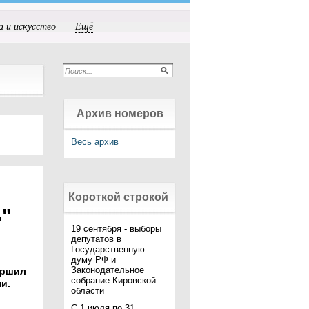
а и искусство
Ещё
Архив номеров
Весь архив
Короткой строкой
"
19 сентября - выборы
депутатов в
Государственную
думу РФ и
Законодательное
ершил
собрание Кировской
ями.
области
С 1 июля по 31