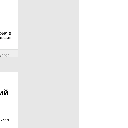
рыл в
азин
я 2012
ий
нский