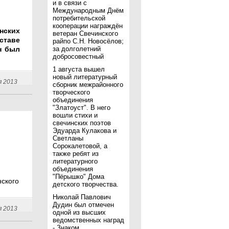
и в связи с
Международным Днём
потребительской
кооперации награждён
ских
ветеран Свечинского
таве
райпо С.Н. Новосёлов;
н был
за долголетний
добросовестный
1 августа вышел
новый литературный
я 2013
сборник межрайонного
творческого
объединения
"Златоуст". В него
вошли стихи и
свечинских поэтов
Эдуарда Кулакова и
Светланы
Сорокалетовой, а
также ребят из
литературного
объединения
"Пёрышко" Дома
ского
детского творчества.
Николай Павлович
Дудин был отмечен
я 2013
одной из высших
ведомственных наград
- Знаком