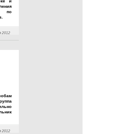
рке и
ения
а по
в.
я 2012
собам
руппа
льно
льник
я 2012