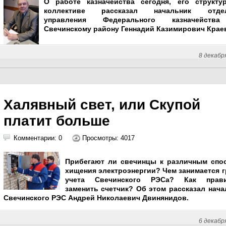
О работе казначейства сегодня, его структу
коллективе рассказал начальник отдел
управления Федерального казначейств
Свечинскому району Геннадий Казимирович Крае
8 декабр
Халявный свет, или Скупой
платит больше
Комментарии: 0
Просмотры: 4017
Прибегают ли свечинцы к различным спо
хищения электроэнергии? Чем занимается г
учета Свечинского РЭСа? Как прави
заменить счетчик? Об этом рассказал нача
Свечинского РЭС Андрей Николаевич Двинянидов.
6 декабр