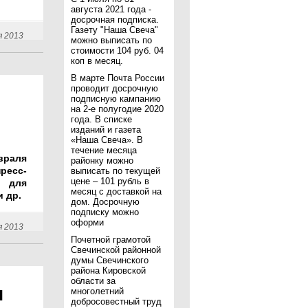
августа 2021 года -
досрочная подписка.
Газету "Наша Свеча"
я 2013
можно выписать по
стоимости 104 руб. 04
коп в месяц.
В марте Почта России
проводит досрочную
подписную кампанию
на 2-е полугодие 2020
года. В списке
изданий и газета
«Наша Свеча». В
течение месяца
раля
районку можно
есс-
выписать по текущей
цене – 101 рубль в
 для
месяц с доставкой на
и др.
дом. Досрочную
подписку можно
оформи
я 2013
Почетной грамотой
Свечинской районной
думы Свечинского
района Кировской
области за
и
многолетний
добросовестный труд