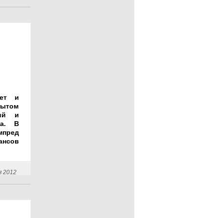
ет и
рытом
ий и
на. В
мпред
ансов
я 2012